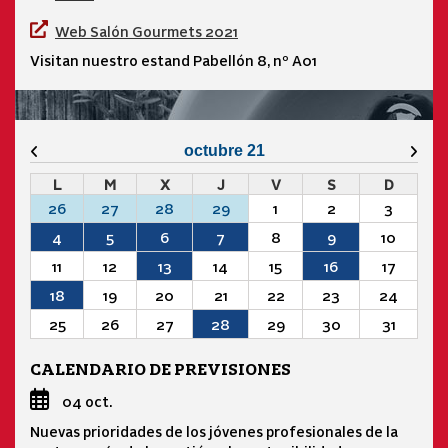
Web Salón Gourmets 2021
Visitan nuestro estand Pabellón 8, nº A01
Mes anterior
Mes 
octubre 21
L
M
X
J
V
S
D
26
27
28
29
1
2
3
4
5
6
7
8
9
10
11
12
13
14
15
16
17
18
19
20
21
22
23
24
25
26
27
28
29
30
31
CALENDARIO DE PREVISIONES
04 oct.
Nuevas prioridades de los jóvenes profesionales de la