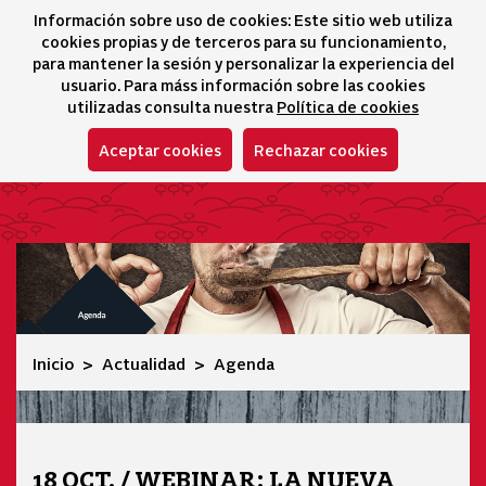
Información sobre uso de cookies: Este sitio web utiliza
icono 
icono
Ico
I
cookies propias y de terceros para su funcionamiento,
Selector idioma
para mantener la sesión y personalizar la experiencia del
usuario. Para máss información sobre las cookies
utilizadas consulta nuestra
Política de cookies
Aceptar cookies
Rechazar cookies
Agenda
Inicio
Actualidad
Agenda
18 OCT. / WEBINAR: LA NUEVA