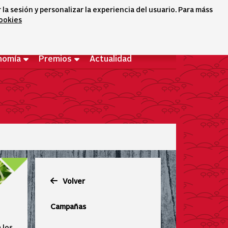
a sesión y personalizar la experiencia del usuario. Para máss
cookies
Selector idioma
icono conta
icono bus
Bienvenido
nomía
Premios
Actualidad
Volver
Campañas
 los