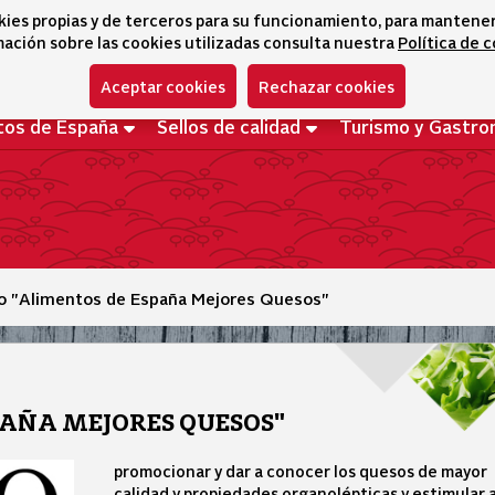
kies propias y de terceros para su funcionamiento, para mantener l
ación sobre las cookies utilizadas consulta nuestra
Política de 
Aceptar cookies
Rechazar cookies
tos de España
Sellos de calidad
Turismo y Gastro
o "Alimentos de España Mejores Quesos"
PAÑA MEJORES QUESOS"
promocionar y dar a conocer los quesos de mayor
calidad y propiedades organolépticas y estimular a