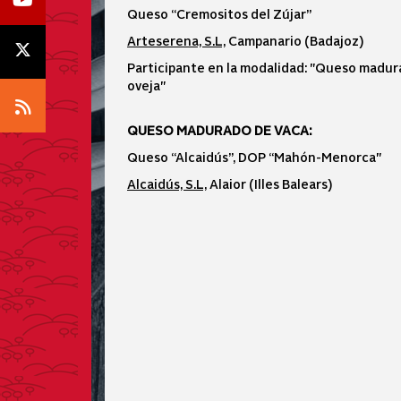
Queso “Cremositos del Zújar”
Arteserena, S.L,
Campanario (Badajoz)
Icono X
Participante en la modalidad: "Queso madu
oveja"
Icono RSS
QUESO MADURADO DE VACA:
Queso “Alcaidús”, DOP “Mahón-Menorca"
Alcaidús, S.L,
Alaior (Illes Balears)