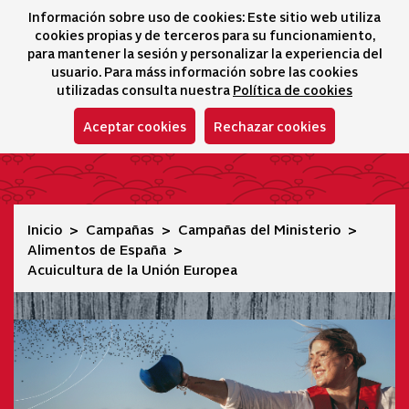
Información sobre uso de cookies: Este sitio web utiliza
icono 
icono
Ico
I
cookies propias y de terceros para su funcionamiento,
Selector idioma
para mantener la sesión y personalizar la experiencia del
usuario. Para máss información sobre las cookies
utilizadas consulta nuestra
Política de cookies
Aceptar cookies
Rechazar cookies
Acuicultura de la Unión Europea
Inicio
Campañas
Campañas del Ministerio
Alimentos de España
Acuicultura de la Unión Europea