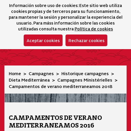
Información sobre uso de cookies: Este sitio web utiliza
icono 
icono
Ico
I
cookies propias y de terceros para su funcionamiento,
Sélecteur de lang
para mantener la sesión y personalizar la experiencia del
usuario. Para máss información sobre las cookies
utilizadas consulta nuestra
Política de cookies
Aceptar cookies
Rechazar cookies
Campamentos de verano mediterraneamos 2018
Home
Campagnes
Historique campagnes
Dieta Mediterránea
Campagnes Ministérielles
Campamentos de verano mediterraneamos 2018
CAMPAMENTOS DE VERANO
MEDITERRANEAMOS 2016