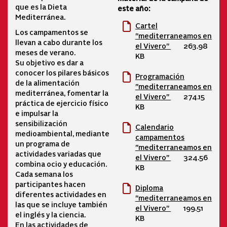
que es la Dieta
este año:
Mediterránea.
Cartel
Los campamentos se
"mediterraneamos en
llevan a cabo durante los
el Vivero"
263.98
meses de verano.
KB
Su objetivo es dar a
conocer los pilares básicos
Programación
de la alimentación
"mediterraneamos en
mediterránea, fomentar la
el Vivero"
274.15
práctica de ejercicio físico
KB
e impulsar la
sensibilización
Calendario
medioambiental, mediante
campamentos
un programa de
"mediterraneamos en
actividades variadas que
el Vivero"
324.56
combina ocio y educación.
KB
Cada semana los
participantes hacen
Diploma
diferentes actividades en
"mediterraneamos en
las que se incluye también
el Vivero"
199.51
el inglés y la ciencia.
KB
En las actividades de