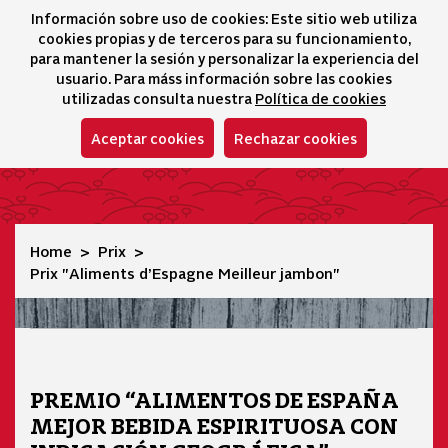
Información sobre uso de cookies: Este sitio web utiliza
icono 
icono
Ico
I
cookies propias y de terceros para su funcionamiento,
Sélecteur de lang
para mantener la sesión y personalizar la experiencia del
usuario. Para máss información sobre las cookies
utilizadas consulta nuestra
Política de cookies
Aceptar cookies
Rechazar cookies
Prix "Aliments d’Espagne Meilleur jambon"
Home
Prix
Prix "Aliments d’Espagne Meilleur jambon"
PREMIO “ALIMENTOS DE ESPAÑA
MEJOR BEBIDA ESPIRITUOSA CON