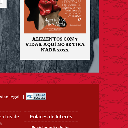
ALIMENTOS CON 7
VIDAS. AQUÍ NO SE TIRA
NADA 2022
viso legal
entos de
Enlaces de Interés
a
Enciclopedia de los