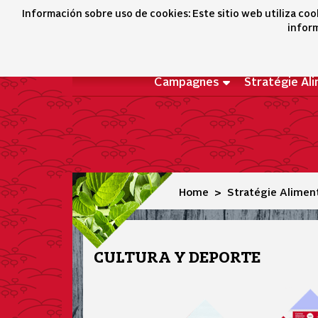
Culture et sport
Información sobre uso de cookies: Este sitio web utiliza coo
inform
Campagnes
Stratégie Al
Home
Stratégie Alimen
CULTURA Y DEPORTE