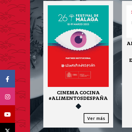
A
Icono Facebook
CINEMA COCINA
Icono Instagram
#ALIMENTOSDESPAÑA
Icono Youtube
Ver más
Icono X