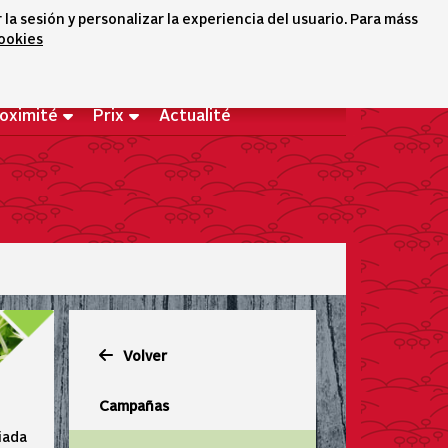
a sesión y personalizar la experiencia del usuario. Para máss
cookies
Sélecteur de langue
icono conta
icono bus
Bienvenues
roximité
Prix
Actualité
Volver
Campañas
iada