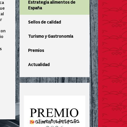
Estrategia alimentos de
ica
España
que
al
ar
Sellos de calidad
con
Turismo y Gastronomía
io
s
Premios
Actualidad