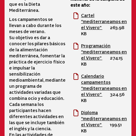
que es la Dieta
este año:
Mediterránea.
Cartel
Los campamentos se
"mediterraneamos en
llevan a cabo durante los
el Vivero"
263.98
meses de verano.
KB
Su objetivo es dar a
conocer los pilares básicos
Programación
de la alimentación
"mediterraneamos en
mediterránea, fomentar la
el Vivero"
274.15
práctica de ejercicio físico
KB
e impulsar la
sensibilización
Calendario
medioambiental, mediante
campamentos
un programa de
"mediterraneamos en
actividades variadas que
el Vivero"
324.56
combina ocio y educación.
KB
Cada semana los
participantes hacen
Diploma
diferentes actividades en
"mediterraneamos en
las que se incluye también
el Vivero"
199.51
el inglés y la ciencia.
KB
En las actividades de