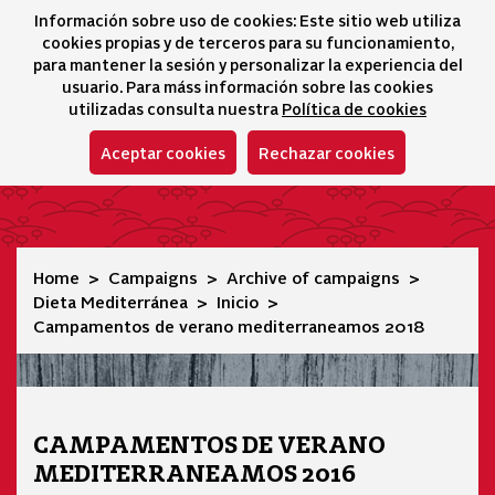
Información sobre uso de cookies: Este sitio web utiliza
icono 
icono
Ico
I
cookies propias y de terceros para su funcionamiento,
Selector idioma
para mantener la sesión y personalizar la experiencia del
usuario. Para máss información sobre las cookies
utilizadas consulta nuestra
Política de cookies
Aceptar cookies
Rechazar cookies
Campamentos de verano mediterraneamos 2018
Home
Campaigns
Archive of campaigns
Dieta Mediterránea
Inicio
Campamentos de verano mediterraneamos 2018
CAMPAMENTOS DE VERANO
MEDITERRANEAMOS 2016