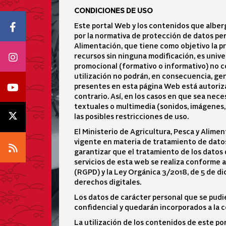
CONDICIONES DE USO
Icono Facebook
Este portal Web y los contenidos que alber
por la normativa de protección de datos pers
Alimentación, que tiene como objetivo la pr
Icono Instagram
recursos sin ninguna modificación, es univer
promocional (formativo o informativo) no co
utilización no podrán, en consecuencia, ge
Icono Youtube
presentes en esta página Web está autorizad
contrario. Así, en los casos en que sea nece
textuales o multimedia (sonidos, imágenes,
Icono X
las posibles restricciones de uso.
El Ministerio de Agricultura, Pesca y Alim
vigente en materia de tratamiento de datos
Icono RSS
garantizar que el tratamiento de los datos 
servicios de esta web se realiza conforme
(RGPD) y la Ley Orgánica 3/2018, de 5 de di
derechos digitales.
Los datos de carácter personal que se pud
confidencial y quedarán incorporados a la 
La utilización de los contenidos de este po