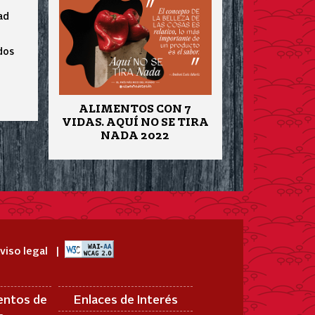
ad
dos
ALIMENTOS CON 7
VIDAS. AQUÍ NO SE TIRA
NADA 2022
viso legal
entos de
Enlaces de Interés