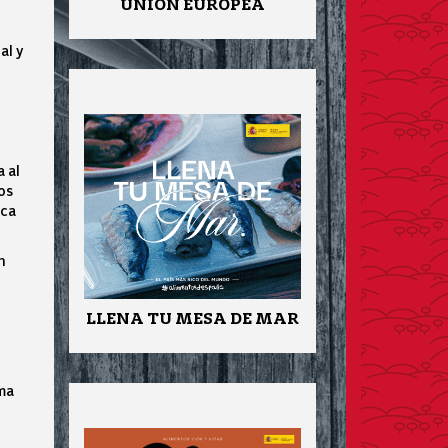
UNIÓN EUROPEA
al y
 al
os
ica
n
LLENA TU MESA DE MAR
ma