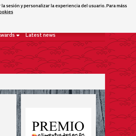
a sesión y personalizar la experiencia del usuario. Para máss
cookies
Selector idioma
icono conta
icono bus
Welcome
Awards
Latest news