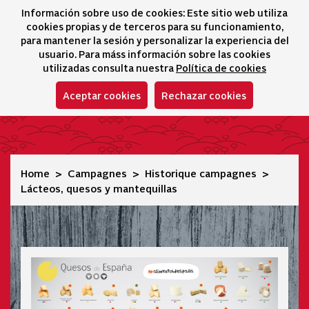
Información sobre uso de cookies: Este sitio web utiliza
icono 
icono
Ico
I
cookies propias y de terceros para su funcionamiento,
Sélecteur de lang
para mantener la sesión y personalizar la experiencia del
usuario. Para máss información sobre las cookies
utilizadas consulta nuestra
Política de cookies
Aceptar cookies
Rechazar cookies
Lácteos, quesos y mantequillas
Home
Campagnes
Historique campagnes
Lácteos, quesos y mantequillas