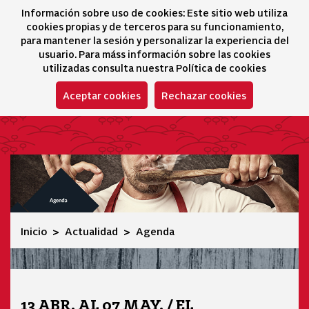
Información sobre uso de cookies: Este sitio web utiliza
icono 
icono
Ico
I
cookies propias y de terceros para su funcionamiento,
Selector idioma
para mantener la sesión y personalizar la experiencia del
usuario. Para máss información sobre las cookies
utilizadas consulta nuestra
Política de cookies
Aceptar cookies
Rechazar cookies
Agenda
Inicio
Actualidad
Agenda
13 ABR. AL 07 MAY. / EL