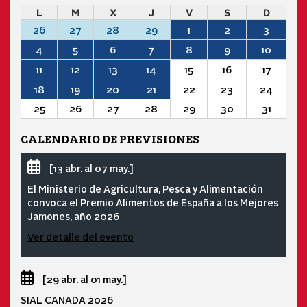
L
M
X
J
V
S
D
26
27
28
29
1
2
3
4
5
6
7
8
9
10
11
12
13
14
15
16
17
18
19
20
21
22
23
24
25
26
27
28
29
30
31
CALENDARIO DE PREVISIONES
[13 abr. al 07 may.]
El Ministerio de Agricultura, Pesca y Alimentación
convoca el Premio Alimentos de España a los Mejores
Jamones, año 2026
Ver detalle del evento
[29 abr. al 01 may.]
SIAL CANADA 2026