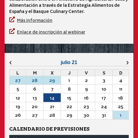
Alimentación a través de la Estrategia Alimentos de
España y el Basque Culinary Center.
Más información
Enlace de inscripción al webinar
Mes anterior
Mes 
julio 21
L
M
X
J
V
S
D
27
28
29
1
2
3
4
5
6
7
8
9
10
11
12
13
14
15
16
17
18
19
20
21
22
23
24
25
26
27
28
29
30
31
1
CALENDARIO DE PREVISIONES