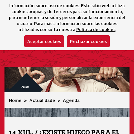
Información sobre uso de cookies: Este sitio web utiliza
icono 
icono
Ico
I
cookies propias y de terceros para su funcionamiento,
Sélecteur de lang
para mantener la sesión y personalizar la experiencia del
usuario. Para máss información sobre las cookies
utilizadas consulta nuestra
Política de cookies
Aceptar cookies
Rechazar cookies
Agenda
Home
Actualidade
Agenda
14 XUL. / ¿EXISTE HUECO PARA EL