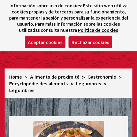
Información sobre uso de cookies: Este sitio web utiliza
icono 
icono
Ico
I
cookies propias y de terceros para su funcionamiento,
Sélecteur de lang
para mantener la sesión y personalizar la experiencia del
usuario. Para máss información sobre las cookies
utilizadas consulta nuestra
Política de cookies
Aceptar cookies
Rechazar cookies
Legumbres
Home
Aliments de proximité
Gastronomie
Encyclopédie des aliments
Legumbres
Legumbres