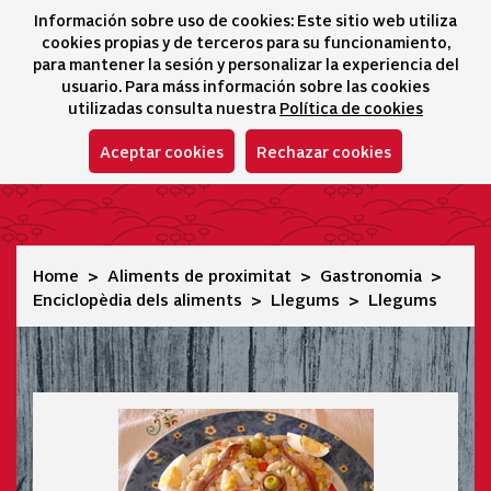
Información sobre uso de cookies: Este sitio web utiliza
icono 
icono
Ico
I
cookies propias y de terceros para su funcionamiento,
Selector idioma
para mantener la sesión y personalizar la experiencia del
usuario. Para máss información sobre las cookies
utilizadas consulta nuestra
Política de cookies
Aceptar cookies
Rechazar cookies
Llegums
Home
Aliments de proximitat
Gastronomia
Enciclopèdia dels aliments
Llegums
Llegums