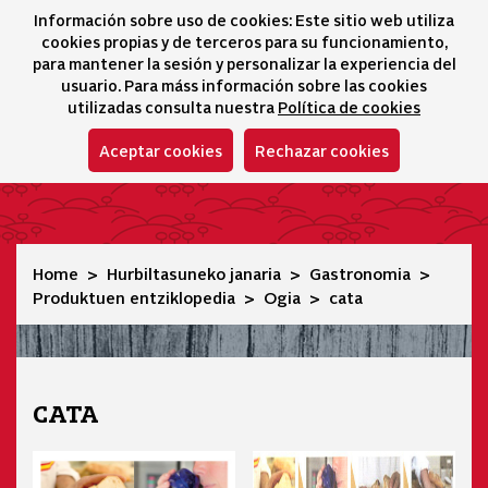
Información sobre uso de cookies: Este sitio web utiliza
icono 
icono
Ico
I
cookies propias y de terceros para su funcionamiento,
Hizkuntza-hautatz
para mantener la sesión y personalizar la experiencia del
usuario. Para máss información sobre las cookies
utilizadas consulta nuestra
Política de cookies
Aceptar cookies
Rechazar cookies
cata
Home
Hurbiltasuneko janaria
Gastronomia
Produktuen entziklopedia
Ogia
cata
CATA