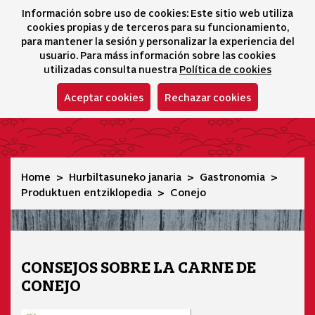
Información sobre uso de cookies: Este sitio web utiliza
icono 
icono
Ico
I
cookies propias y de terceros para su funcionamiento,
Hizkuntza-hautatz
para mantener la sesión y personalizar la experiencia del
usuario. Para máss información sobre las cookies
utilizadas consulta nuestra
Política de cookies
Aceptar cookies
Rechazar cookies
Conejo
Home
Hurbiltasuneko janaria
Gastronomia
Produktuen entziklopedia
Conejo
CONSEJOS SOBRE LA CARNE DE
CONEJO