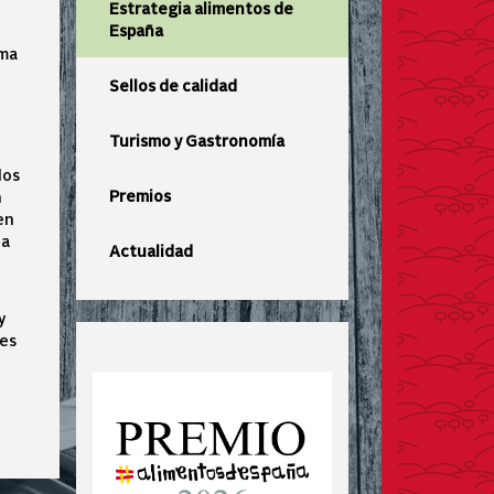
Estrategia alimentos de
España
ima
Sellos de calidad
Turismo y Gastronomía
los
Premios
n
en
ha
Actualidad
y
nes