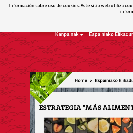
Aprobetxatu elikagaiak
Información sobre uso de cookies: Este sitio web utiliza coo
inform
Kanpainak
Espainiako Elikadu
Home
Espainiako Elikad
ESTRATEGIA "MÁS ALIMENT