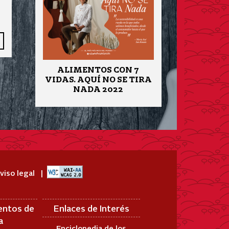
ALIMENTOS CON 7
VIDAS. AQUÍ NO SE TIRA
NADA 2022
viso legal
entos de
Enlaces de Interés
a
Enciclopedia de los