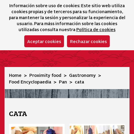
Información sobre uso de cookies: Este sitio web utiliza
icono 
icono
Ico
I
cookies propias y de terceros para su funcionamiento,
Selector idioma
para mantener la sesión y personalizar la experiencia del
usuario. Para máss información sobre las cookies
utilizadas consulta nuestra
Política de cookies
Aceptar cookies
Rechazar cookies
cata
Home
Proximity food
Gastronomy
Food Encyclopaedia
Pan
cata
CATA