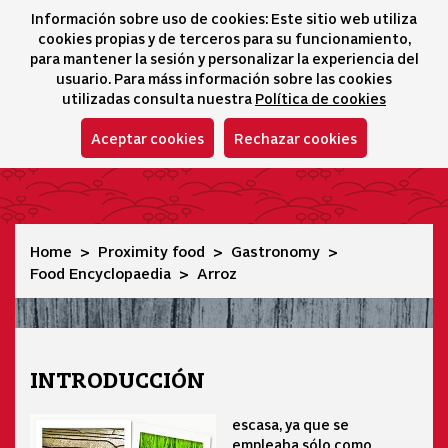
Información sobre uso de cookies: Este sitio web utiliza
icono 
icono
Ico
I
cookies propias y de terceros para su funcionamiento,
Selector idioma
para mantener la sesión y personalizar la experiencia del
usuario. Para máss información sobre las cookies
utilizadas consulta nuestra
Política de cookies
Aceptar cookies
Rechazar cookies
Arroz
Home
Proximity food
Gastronomy
Food Encyclopaedia
Arroz
INTRODUCCIÓN
escasa, ya que se
empleaba sólo como