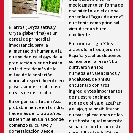
medicamento en forma de
cocimiento, en el que se
obtenía el “agua de arroz”,
que tenía como principal
El arroz (Oryza sativa y
virtud ser un buen
Oryza glaberrima) es un
emoliente.
cereal de primordial
En torno al siglo X los
importancia para la
árabes lo introdujeron en
alimentación humana, a la
España, y a ellos debemos
que se dedica el 95% de la
su nombre: “ar-rroz”. Lo
producción, siendo básico
cultivaron en los
en la dieta de más de la
humedales valencianos y
mitad de la población
andaluces, de ahí su
mundial, especialmente en
encuentro con tres
países subdesarrollados o
ingredientes importantes
en vías de desarrollo.
de nuestra cocina: el
Su origen se sitúa en Asia,
aceite de oliva, el azafrán
probablemente en la India,
y el ajo, que posibilitaron
hace más de 10.000 años,
nuevas aplicaciones de las
si bien fue en China donde
que hasta aquel momento
comenzó su cultivo y
se habían hecho con este
domesticación Desde
cereal. En el siglo XV pasa