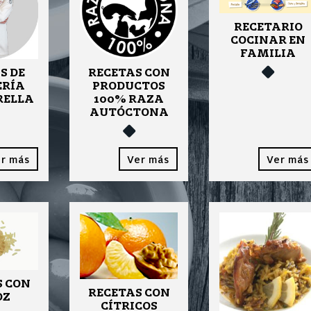
RECETARIO
COCINAR EN
FAMILIA
S DE
RECETAS CON
ERÍA
PRODUCTOS
RELLA
100% RAZA
AUTÓCTONA
r más
Ver más
Ver más
S CON
RECETAS CON
OZ
CÍTRICOS