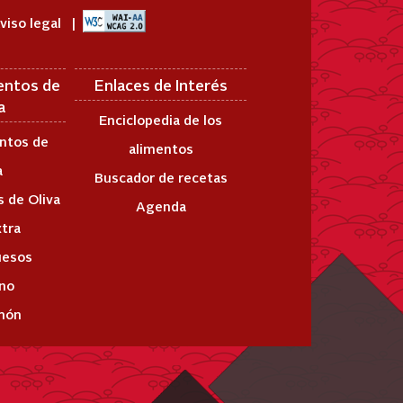
viso legal
entos de
Enlaces de Interés
a
Enciclopedia de los
ntos de
alimentos
a
Buscador de recetas
 de Oliva
Agenda
xtra
uesos
ino
món