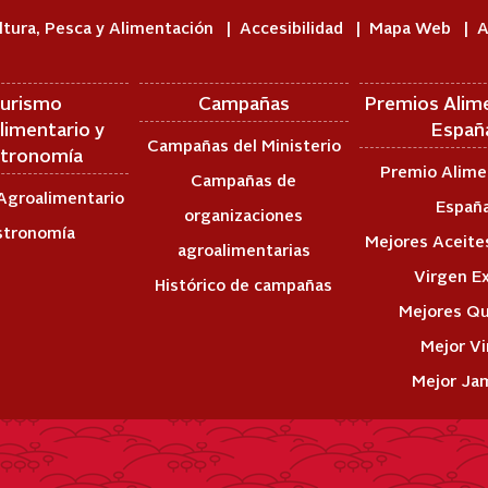
ltura, Pesca y Alimentación
Accesibilidad
Mapa Web
A
urismo
Campañas
Premios Alim
limentario y
Españ
Campañas del Ministerio
tronomía
Premio Alime
Campañas de
Agroalimentario
Españ
organizaciones
stronomía
Mejores Aceites
agroalimentarias
Virgen E
Histórico de campañas
Mejores Q
Mejor V
Mejor Ja