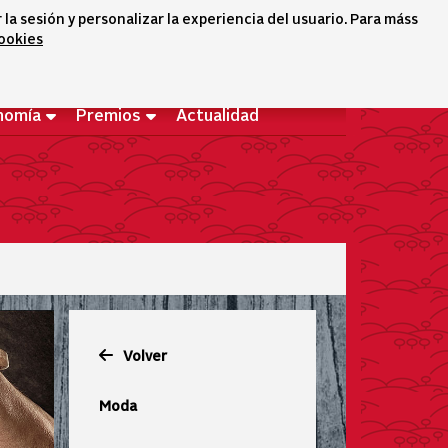
a sesión y personalizar la experiencia del usuario. Para máss
cookies
Selector idioma
icono conta
icono bus
Bienvenido
nomía
Premios
Actualidad
Volver
Moda