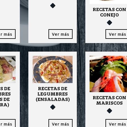
RECETAS CON
CONEJO
r más
Ver más
Ver más
S DE
RECETAS DE
BRES
LEGUMBRES
RECETAS CON
S DE
(ENSALADAS)
MARISCOS
RA)
r más
Ver más
Ver más