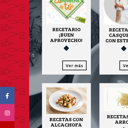
RECETARIO
RECETA
¡BUEN
CASQU
APROVECHO!
CON EST
Ver más
Ve
Icono Facebook
Icono Instagram
RECETA
RECETAS CON
ARR
ALCACHOFA