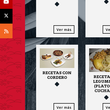
Icono Youtube
Icono X
Ver más
Ve
Icono RSS
RECETAS CON
RECETA
CORDERO
LEGUM
(PLATO
CUCHA
Ver más
Ve