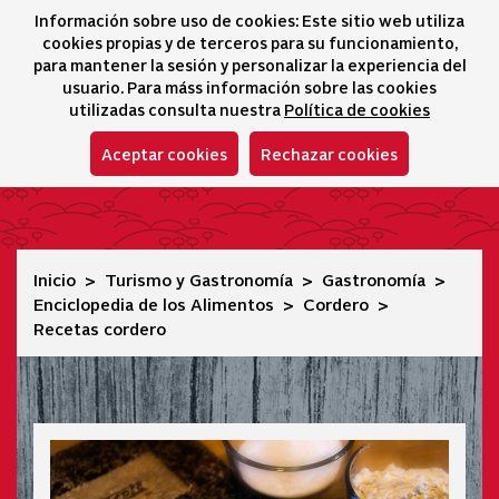
Información sobre uso de cookies: Este sitio web utiliza
icono 
icono
Ico
I
cookies propias y de terceros para su funcionamiento,
Selector idioma
para mantener la sesión y personalizar la experiencia del
usuario. Para máss información sobre las cookies
utilizadas consulta nuestra
Política de cookies
Aceptar cookies
Rechazar cookies
Recetas cordero
Inicio
Turismo y Gastronomía
Gastronomía
Enciclopedia de los Alimentos
Cordero
Recetas cordero