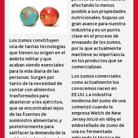
afectando lo menos
posible a sus propiedades
nutricionales. Supuso un
gran avance para nuestra
industria y es un punto
clave en el proceso de
Los zumos constituyen
envasado de los zumos,
una de tantas tecnologías
por lo que actualmente
que tienen su origen en el
mantiene su importancia
ámbito militar y que
en los productos que se
acaban siendo esenciales
comercializan.
para la vida diaria de las
Los zumos comerciales
personas. Surgen por
como actualmente los
tanto de la necesidad de
conocemos nacen en
contar con alimentos
EE.UU. La industria
trasformados para
moderna del zumo de uva
abastecer a los ejércitos,
comenzó cuando la
que se encontraban lejos
empresa Welch de New
de las fuentes de
Jersey inició en 1869 el
suministro alimentario, y
embotellado de zumo de
posteriormente para
uva no fermentado
satifacer la demanda de la
aplicando la técnica de