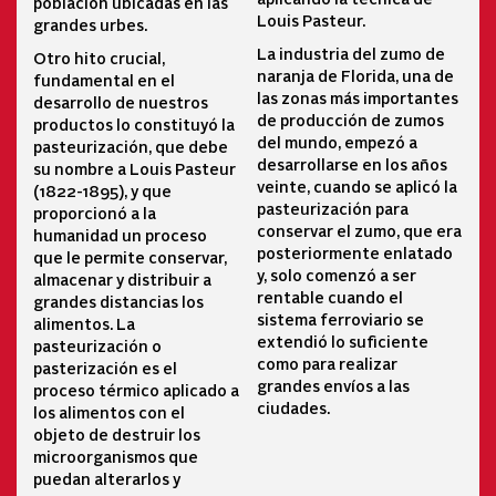
población ubicadas en las
Louis Pasteur.
grandes urbes.
La industria del zumo de
Otro hito crucial,
naranja de Florida, una de
fundamental en el
las zonas más importantes
desarrollo de nuestros
de producción de zumos
productos lo constituyó la
del mundo, empezó a
pasteurización, que debe
desarrollarse en los años
su nombre a Louis Pasteur
veinte, cuando se aplicó la
(1822-1895), y que
pasteurización para
proporcionó a la
conservar el zumo, que era
humanidad un proceso
posteriormente enlatado
que le permite conservar,
y, solo comenzó a ser
almacenar y distribuir a
rentable cuando el
grandes distancias los
sistema ferroviario se
alimentos. La
extendió lo suficiente
pasteurización o
como para realizar
pasterización es el
grandes envíos a las
proceso térmico aplicado a
ciudades.
los alimentos con el
objeto de destruir los
microorganismos que
puedan alterarlos y