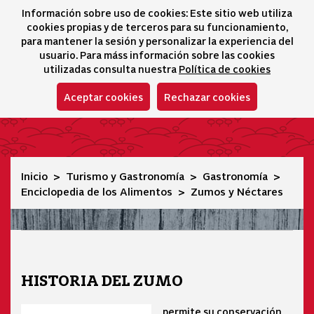
Información sobre uso de cookies: Este sitio web utiliza
icono 
icono
Ico
I
cookies propias y de terceros para su funcionamiento,
Selector idioma
para mantener la sesión y personalizar la experiencia del
usuario. Para máss información sobre las cookies
utilizadas consulta nuestra
Política de cookies
Aceptar cookies
Rechazar cookies
Zumos y Néctares
Inicio
Turismo y Gastronomía
Gastronomía
Enciclopedia de los Alimentos
Zumos y Néctares
HISTORIA DEL ZUMO
permite su conservación,