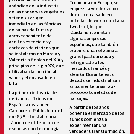
Tropicana en Europa, se
apéndice de la industria
empieza a vender zumo
de las conservas vegetales
directo envasado en
y tiene su origen
botellas de vidrio con tapa
inmediato en las fábricas
twist-off, lo que
de pulpas de frutas y
rápidamente imitan
aprovechamiento de
algunas empresas
aceites esenciales y
españolas, que también
cortezas de cítricos que
proporcionan el zumo a
se instalaron en Murcia y
granel pasteurizado y
Valencia a finales del XIX y
refrigerado a los
principios del siglo XX, que
mercados francés y
utilizaban la cocción al
alemán. Durante esta
vapor y el envasado en
década se industrializan
lata.
anualmente unas 120-
200.000 toneladas de
La primera industria de
naranjas.
derivados cítricos en
España la instaló en
A partir de los años
Carcaixent Pablo Journet
ochenta el mercado de los
en 1878, al instalar una
zumos comienza a
fábrica de obtención de
experimentar una
esencias con tecnología
verdadera transformación,