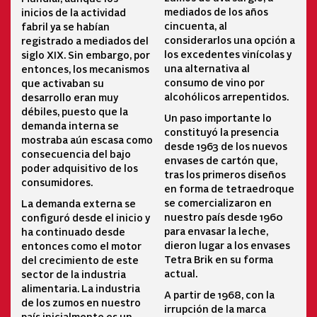
mediados de los años
inicios de la actividad
cincuenta, al
fabril ya se habían
considerarlos una opción a
registrado a mediados del
los excedentes vinícolas y
siglo XIX. Sin embargo, por
una alternativa al
entonces, los mecanismos
consumo de vino por
que activaban su
alcohólicos arrepentidos.
desarrollo eran muy
débiles, puesto que la
Un paso importante lo
demanda interna se
constituyó la presencia
mostraba aún escasa como
desde 1963 de los nuevos
consecuencia del bajo
envases de cartón que,
poder adquisitivo de los
tras los primeros diseños
consumidores.
en forma de tetraedroque
se comercializaron en
La demanda externa se
nuestro país desde 1960
configuró desde el inicio y
para envasar la leche,
ha continuado desde
dieron lugar a los envases
entonces como el motor
Tetra Brik en su forma
del crecimiento de este
actual.
sector de la industria
alimentaria. La industria
A partir de 1968, con la
de los zumos en nuestro
irrupción de la marca
país inicialmente es un