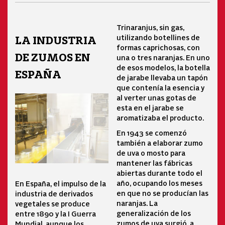
Trinaranjus, sin gas,
utilizando botellines de
LA INDUSTRIA
formas caprichosas, con
DE ZUMOS EN
una o tres naranjas. En uno
de esos modelos, la botella
ESPAÑA
de jarabe llevaba un tapón
que contenía la esencia y
al verter unas gotas de
esta en el jarabe se
aromatizaba el producto.
En 1943 se comenzó
también a elaborar zumo
de uva o mosto para
mantener las fábricas
abiertas durante todo el
año, ocupando los meses
En España, el impulso de la
en que no se producían las
industria de derivados
naranjas. La
vegetales se produce
generalización de los
entre 1890 y la I Guerra
zumos de uva surgió, a
Mundial, aunque los