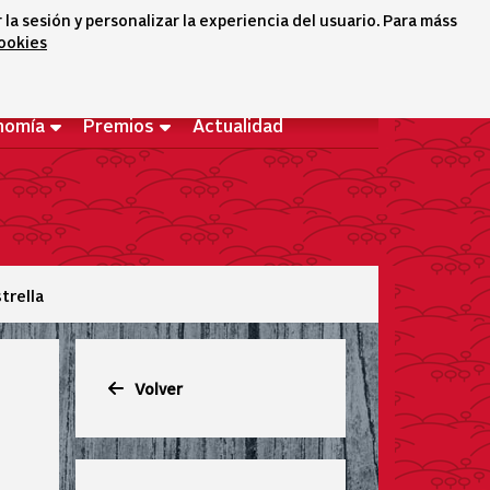
a sesión y personalizar la experiencia del usuario. Para máss
cookies
Selector idioma
icono conta
icono bus
Bienvenido
nomía
Premios
Actualidad
trella
Volver