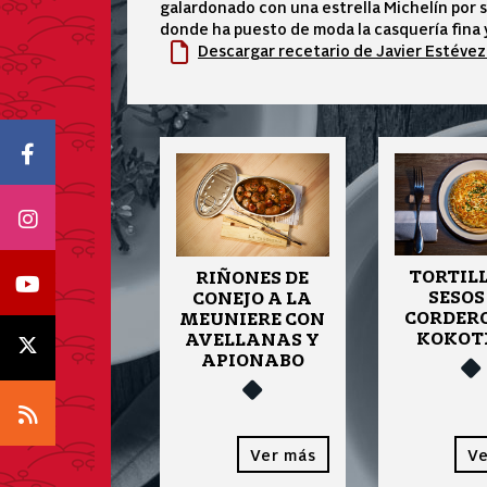
galardonado con una estrella Michelín por 
donde ha puesto de moda la casquería fina 
Descargar recetario de Javier Estéve
Icono Facebook
Icono Instagram
TORTIL
RIÑONES DE
Icono Youtube
SESOS
CONEJO A LA
CORDER
MEUNIERE CON
KOKOT
AVELLANAS Y
Icono X
APIONABO
Icono RSS
Ver más
Ve