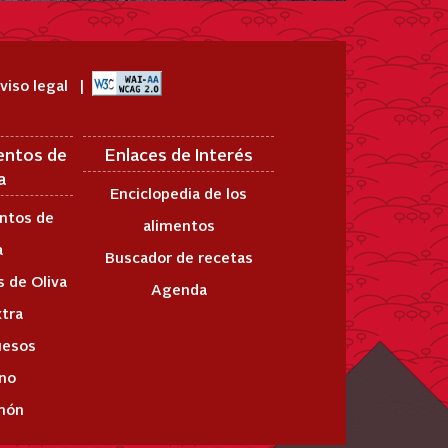
viso legal
entos de
Enlaces de Interés
a
Enciclopedia de los
ntos de
alimentos
a
Buscador de recetas
 de Oliva
Agenda
xtra
uesos
ino
món