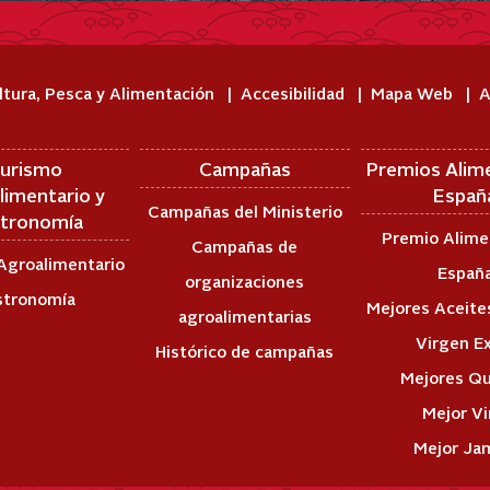
ltura, Pesca y Alimentación
Accesibilidad
Mapa Web
A
urismo
Campañas
Premios Alim
limentario y
Españ
Campañas del Ministerio
tronomía
Premio Alime
Campañas de
Agroalimentario
Españ
organizaciones
stronomía
Mejores Aceites
agroalimentarias
Virgen E
Histórico de campañas
Mejores Q
Mejor V
Mejor Ja