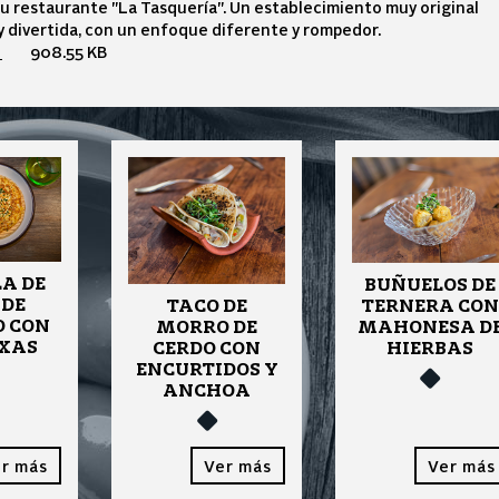
su restaurante "La Tasquería". Un establecimiento muy original
y divertida, con un enfoque diferente y rompedor.
z
908.55 KB
LA DE
BUÑUELOS DE
 DE
TACO DE
TERNERA CO
O CON
MORRO DE
MAHONESA D
XAS
CERDO CON
HIERBAS
ENCURTIDOS Y
ANCHOA
r más
Ver más
Ver más