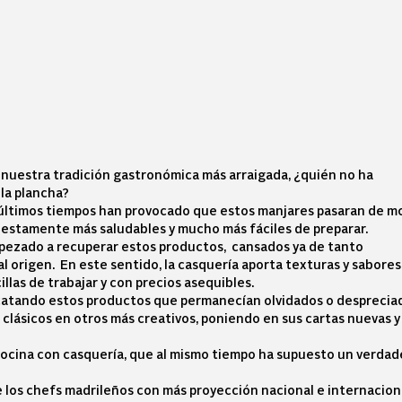
 nuestra tradición gastronómica más arraigada, ¿quién no ha
a la plancha?
s últimos tiempos han provocado que estos manjares pasaran de m
puestamente más saludables y mucho más fáciles de preparar.
mpezado a recuperar estos productos, cansados ya de tanto
al origen. En este sentido, la casquería aporta texturas y sabores
llas de trabajar y con precios asequibles.
scatando estos productos que permanecían olvidados o desprecia
s clásicos en otros más creativos, poniendo en sus cartas nuevas y
cocina con casquería, que al mismo tiempo ha supuesto un verdad
e los chefs madrileños con más proyección nacional e internacion