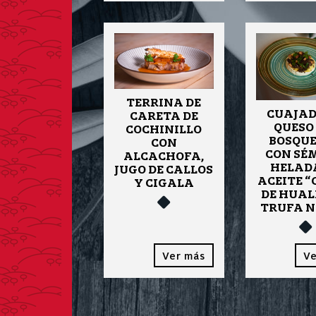
TERRINA DE
CUAJAD
CARETA DE
QUESO 
COCHINILLO
BOSQU
CON
CON SÉ
ALCACHOFA,
HELAD
JUGO DE CALLOS
ACEITE 
Y CIGALA
DE HUAL
TRUFA 
Ver más
Ve