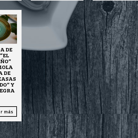
A DE
“EL
EÑO”
MOLA
A DE
“CASAS
DO” Y
NEGRA
r más