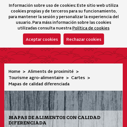
Información sobre uso de cookies: Este sitio web utiliza
icono 
icono
Ico
I
cookies propias y de terceros para su funcionamiento,
Sélecteur de lang
para mantener la sesión y personalizar la experiencia del
usuario. Para máss información sobre las cookies
utilizadas consulta nuestra
Política de cookies
Aceptar cookies
Rechazar cookies
Mapas de calidad diferenciada
Home
Aliments de proximité
Tourisme agro-alimentaire
Cartes
Mapas de calidad diferenciada
MAPAS DE ALIMENTOS CON CALIDAD
DIFERENCIADA