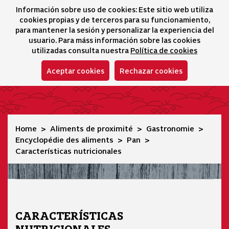
Información sobre uso de cookies: Este sitio web utiliza
icono 
icono
Ico
I
cookies propias y de terceros para su funcionamiento,
Sélecteur de lang
para mantener la sesión y personalizar la experiencia del
usuario. Para máss información sobre las cookies
utilizadas consulta nuestra
Política de cookies
Aceptar cookies
Rechazar cookies
Características nutricionales
Home
Aliments de proximité
Gastronomie
Encyclopédie des aliments
Pan
Características nutricionales
CARACTERÍSTICAS