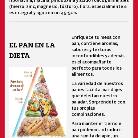
riboflavina, niacina, piridooxina y ácido fólico), minerales
(hierro, zinc, magnesio, fósforo), fibra, especialmente si
es integral y agua en un 45-50%
Enriquece tu mesa con
pan, contiene aromas,
EL PAN EN LA
sabores y texturas
DIETA
inconfundibles y además,
es el acompañante
perfecto para todos los
alimentos.
La variedad de nuestros
panes facilita maridajes
que deleitan nuestro
paladar. Sorpréndete con
tus propias
combinaciones.
Para mantener tierno el
pan podemos introducir
una ramita de apio, un