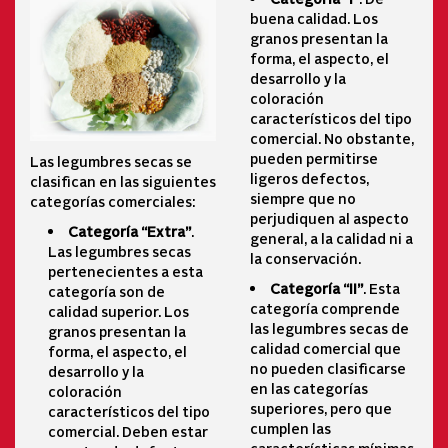
buena calidad. Los
granos presentan la
forma, el aspecto, el
desarrollo y la
coloración
característicos del tipo
comercial. No obstante,
pueden permitirse
Las legumbres secas se
ligeros defectos,
clasifican en las siguientes
siempre que no
categorías comerciales:
perjudiquen al aspecto
Categoría “Extra”
.
general, a la calidad ni a
Las legumbres secas
la conservación.
pertenecientes a esta
Categoría “II”
. Esta
categoría son de
categoría comprende
calidad superior. Los
las legumbres secas de
granos presentan la
calidad comercial que
forma, el aspecto, el
no pueden clasificarse
desarrollo y la
en las categorías
coloración
superiores, pero que
característicos del tipo
cumplen las
comercial. Deben estar