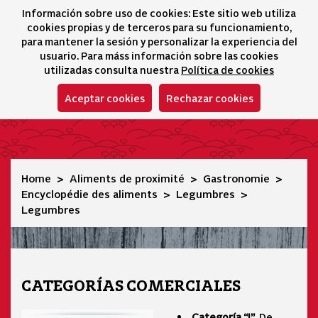
Información sobre uso de cookies: Este sitio web utiliza
icono 
icono
Ico
I
cookies propias y de terceros para su funcionamiento,
Sélecteur de lang
para mantener la sesión y personalizar la experiencia del
usuario. Para máss información sobre las cookies
utilizadas consulta nuestra
Política de cookies
Aceptar cookies
Rechazar cookies
Legumbres
Home
Aliments de proximité
Gastronomie
Encyclopédie des aliments
Legumbres
Legumbres
CATEGORÍAS COMERCIALES
Categoría “I”
. De