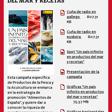
DEL MAR Y RECETAS
Cuña de radio en
gallego
807.31
KB
Cuña de radio en
euskera
807.31
KB
Spot "Un país infinito
en productos del mar
y recetas"
Presentación de la
campaña
Esta campaña específica
de Productos de la Pesca y
Gráficas "Un país
la Acuicultura se enmarca
infinito en productos
en la estrategia de
del mar y recetas"
promoción "Alimentos de
75.37 MB
España", y quiere dar a
conocer la riqueza de
Gráficas horizontales