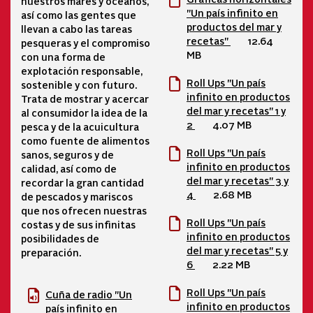
nuestros mares y océanos,
"Un país infinito en
así como las gentes que
productos del mar y
llevan a cabo las tareas
recetas"
12.64
pesqueras y el compromiso
MB
con una forma de
explotación responsable,
Roll Ups "Un país
sostenible y con futuro.
infinito en productos
Trata de mostrar y acercar
del mar y recetas" 1 y
al consumidor la idea de la
2
4.07 MB
pesca y de la acuicultura
como fuente de alimentos
Roll Ups "Un país
sanos, seguros y de
infinito en productos
calidad, así como de
del mar y recetas" 3 y
recordar la gran cantidad
4
2.68 MB
de pescados y mariscos
que nos ofrecen nuestras
Roll Ups "Un país
costas y de sus infinitas
infinito en productos
posibilidades de
del mar y recetas" 5 y
preparación.
6
2.22 MB
Roll Ups "Un país
Cuña de radio "Un
infinito en productos
país infinito en