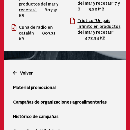
del mar y recetas" 7 y
productos del mar y
8
3.22 MB
recetas"
807.31
KB
Tríptico "Un país
infinito en productos
Cuña de radio en
del mar y recetas"
catalán
807.31
472.34 KB
KB
Volver
Material promocional
Campañas de organizaciones agroalimentarias
Histórico de campañas