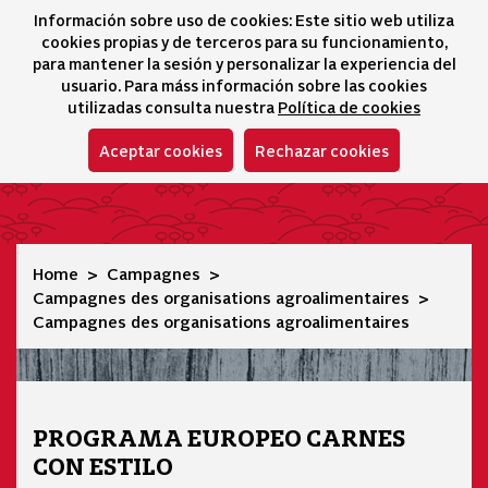
Información sobre uso de cookies: Este sitio web utiliza
icono 
icono
Ico
I
cookies propias y de terceros para su funcionamiento,
Sélecteur de lang
para mantener la sesión y personalizar la experiencia del
usuario. Para máss información sobre las cookies
utilizadas consulta nuestra
Política de cookies
Aceptar cookies
Rechazar cookies
Campagnes des organisations agroalimentaires
Home
Campagnes
Campagnes des organisations agroalimentaires
Campagnes des organisations agroalimentaires
PROGRAMA EUROPEO CARNES
CON ESTILO