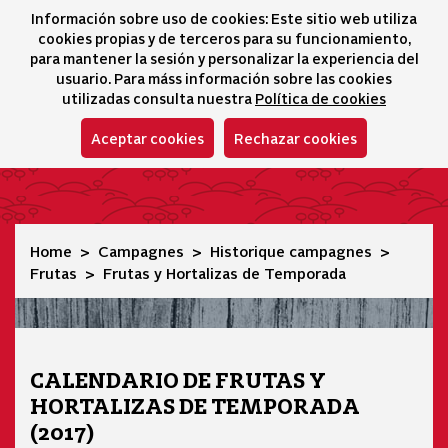
Información sobre uso de cookies: Este sitio web utiliza
icono 
icono
Ico
I
cookies propias y de terceros para su funcionamiento,
Sélecteur de lang
para mantener la sesión y personalizar la experiencia del
usuario. Para máss información sobre las cookies
utilizadas consulta nuestra
Política de cookies
Aceptar cookies
Rechazar cookies
Frutas y Hortalizas de Temporada
Home
Campagnes
Historique campagnes
Frutas
Frutas y Hortalizas de Temporada
CALENDARIO DE FRUTAS Y
HORTALIZAS DE TEMPORADA
(2017)