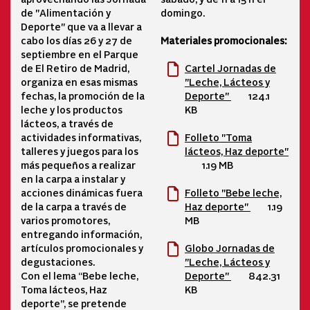
de "Alimentación y
domingo.
Deporte" que va a llevar a
cabo los días 26 y 27 de
Materiales promocionales:
septiembre en el Parque
de El Retiro de Madrid,
Cartel Jornadas de
organiza en esas mismas
"Leche, Lácteos y
fechas, la promoción de la
Deporte"
124.1
leche y los productos
KB
lácteos, a través de
actividades informativas,
Folleto "Toma
talleres y juegos para los
lácteos, Haz deporte"
más pequeños a realizar
1.19 MB
en la carpa a instalar y
acciones dinámicas fuera
Folleto "Bebe leche,
de la carpa a través de
Haz deporte"
1.19
varios promotores,
MB
entregando información,
artículos promocionales y
Globo Jornadas de
degustaciones.
"Leche, Lácteos y
Con el lema “Bebe leche,
Deporte"
842.31
Toma lácteos, Haz
KB
deporte”, se pretende