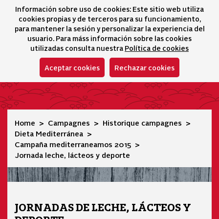
Información sobre uso de cookies: Este sitio web utiliza
icono 
icono
Ico
I
cookies propias y de terceros para su funcionamiento,
Sélecteur de lang
para mantener la sesión y personalizar la experiencia del
usuario. Para máss información sobre las cookies
utilizadas consulta nuestra
Política de cookies
Aceptar cookies
Rechazar cookies
Jornada leche, lácteos y deporte
Home
Campagnes
Historique campagnes
Dieta Mediterránea
Campaña mediterraneamos 2015
Jornada leche, lácteos y deporte
JORNADAS DE LECHE, LÁCTEOS Y