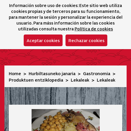
Información sobre uso de cookies: Este sitio web utiliza
icono 
icono
Ico
I
cookies propias y de terceros para su funcionamiento,
Hizkuntza-hautatz
para mantener la sesión y personalizar la experiencia del
usuario. Para máss información sobre las cookies
utilizadas consulta nuestra
Política de cookies
Aceptar cookies
Rechazar cookies
Lekaleak
Home
Hurbiltasuneko janaria
Gastronomia
Produktuen entziklopedia
Lekaleak
Lekaleak