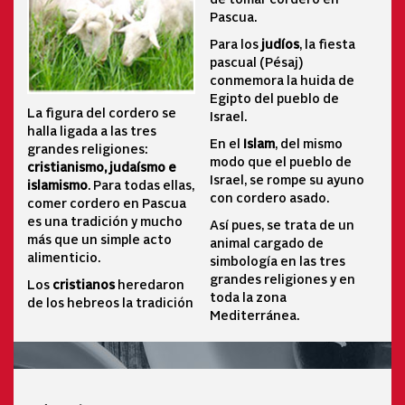
Pascua.
Para los
judíos
, la fiesta
pascual (Pésaj)
conmemora la huida de
Egipto del pueblo de
La figura del cordero se
Israel.
halla ligada a las tres
En el
Islam
, del mismo
grandes religiones:
modo que el pueblo de
cristianismo, judaísmo e
Israel, se rompe su ayuno
islamismo
. Para todas ellas,
con cordero asado.
comer cordero en Pascua
es una tradición y mucho
Así pues, se trata de un
más que un simple acto
animal cargado de
alimenticio.
simbología en las tres
grandes religiones y en
Los
cristianos
heredaron
toda la zona
de los hebreos la tradición
Mediterránea.