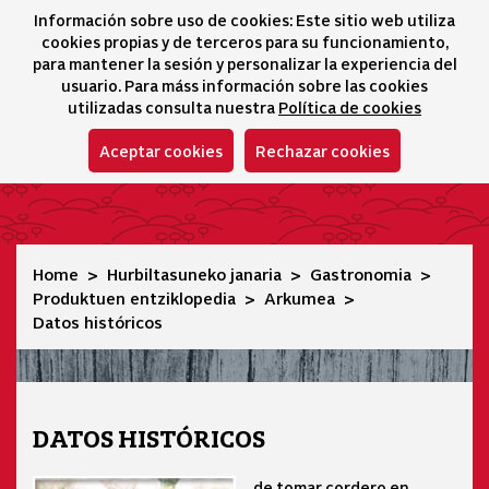
Información sobre uso de cookies: Este sitio web utiliza
icono 
icono
Ico
I
cookies propias y de terceros para su funcionamiento,
Hizkuntza-hautatz
para mantener la sesión y personalizar la experiencia del
usuario. Para máss información sobre las cookies
utilizadas consulta nuestra
Política de cookies
Aceptar cookies
Rechazar cookies
Datos históricos
Home
Hurbiltasuneko janaria
Gastronomia
Produktuen entziklopedia
Arkumea
Datos históricos
DATOS HISTÓRICOS
de tomar cordero en