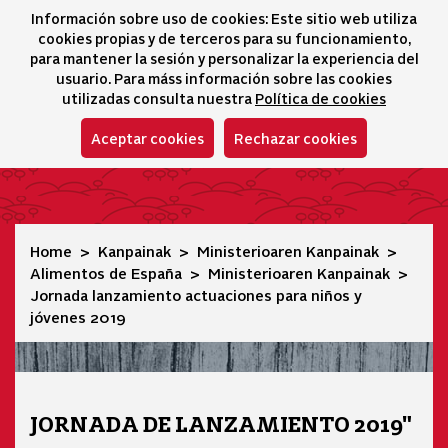
Información sobre uso de cookies: Este sitio web utiliza
icono 
icono
Ico
I
cookies propias y de terceros para su funcionamiento,
Hizkuntza-hautatz
para mantener la sesión y personalizar la experiencia del
usuario. Para máss información sobre las cookies
utilizadas consulta nuestra
Política de cookies
Aceptar cookies
Rechazar cookies
Jornada lanzamiento actuaciones para niños y jóvenes 20
Home
Kanpainak
Ministerioaren Kanpainak
Alimentos de España
Ministerioaren Kanpainak
Jornada lanzamiento actuaciones para niños y
jóvenes 2019
JORNADA DE LANZAMIENTO 2019"