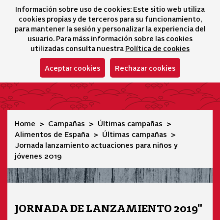
Información sobre uso de cookies: Este sitio web utiliza
icono 
icono
Ico
I
cookies propias y de terceros para su funcionamiento,
Sélecteur de lang
para mantener la sesión y personalizar la experiencia del
usuario. Para máss información sobre las cookies
utilizadas consulta nuestra
Política de cookies
Aceptar cookies
Rechazar cookies
Jornada lanzamiento actuaciones para niños y jóvenes 20
Home
Campañas
Últimas campañas
Alimentos de España
Últimas campañas
Jornada lanzamiento actuaciones para niños y
jóvenes 2019
JORNADA DE LANZAMIENTO 2019"