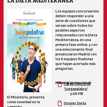
LA DIETA MEDITERÁNEA
Los equipos concursantes
deben responder a una
serie de cuestiones que
versan sobre todos los
posibles aspectos
relacionados con la Dieta
Mediterránea, en una
primera fase online, y con
una emocionante final
presencial en Madrid con
los 6 equipos finalistas
que hayan acertado más
preguntas.
Material promocional:
Cartel concurso
"juegapalabra"
3.88 MB
El Ministerio, presenta
como novedad en la
Dossier Dieta
campaña