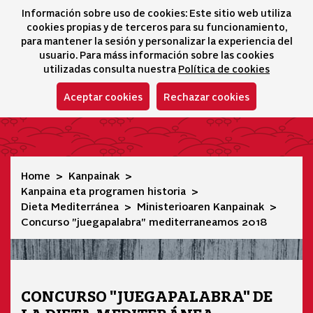
Información sobre uso de cookies: Este sitio web utiliza
icono 
icono
Ico
I
cookies propias y de terceros para su funcionamiento,
Hizkuntza-hautatz
para mantener la sesión y personalizar la experiencia del
usuario. Para máss información sobre las cookies
utilizadas consulta nuestra
Política de cookies
Aceptar cookies
Rechazar cookies
Concurso "juegapalabra" mediterraneamos 2018
Home
Kanpainak
Kanpaina eta programen historia
Dieta Mediterránea
Ministerioaren Kanpainak
Concurso "juegapalabra" mediterraneamos 2018
CONCURSO "JUEGAPALABRA" DE