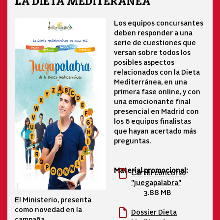
LA DIETA MEDITERÁNEA
Los equipos concursantes
deben responder a una
serie de cuestiones que
versan sobre todos los
posibles aspectos
relacionados con la Dieta
Mediterránea, en una
primera fase online, y con
una emocionante final
presencial en Madrid con
los 6 equipos finalistas
que hayan acertado más
preguntas.
Material promocional:
Cartel concurso
"juegapalabra"
3.88 MB
El Ministerio, presenta
como novedad en la
Dossier Dieta
campaña