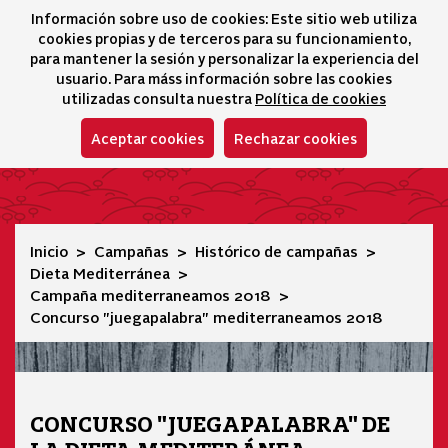
Información sobre uso de cookies: Este sitio web utiliza
icono 
icono
Ico
I
cookies propias y de terceros para su funcionamiento,
Selector idioma
para mantener la sesión y personalizar la experiencia del
usuario. Para máss información sobre las cookies
utilizadas consulta nuestra
Política de cookies
Aceptar cookies
Rechazar cookies
Concurso "juegapalabra" mediterraneamos 2018
Inicio
Campañas
Histórico de campañas
Dieta Mediterránea
Campaña mediterraneamos 2018
Concurso "juegapalabra" mediterraneamos 2018
CONCURSO "JUEGAPALABRA" DE