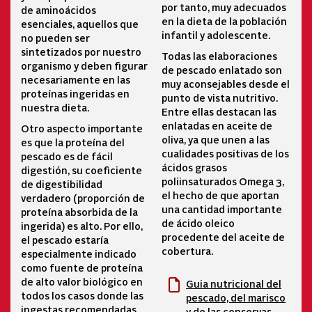
por tanto, muy adecuados
de aminoácidos
en la dieta de la población
esenciales, aquellos que
infantil y adolescente.
no pueden ser
sintetizados por nuestro
Todas las elaboraciones
organismo y deben figurar
de pescado enlatado son
necesariamente en las
muy aconsejables desde el
proteínas ingeridas en
punto de vista nutritivo.
nuestra dieta.
Entre ellas destacan las
enlatadas en aceite de
Otro aspecto importante
oliva, ya que unen a las
es que la proteína del
cualidades positivas de los
pescado es de fácil
ácidos grasos
digestión, su coeficiente
poliinsaturados Omega 3,
de digestibilidad
el hecho de que aportan
verdadero (proporción de
una cantidad importante
proteína absorbida de la
de ácido oleico
ingerida) es alto. Por ello,
procedente del aceite de
el pescado estaría
cobertura.
especialmente indicado
como fuente de proteína
de alto valor biológico en
Guia nutricional del
todos los casos donde las
pescado, del marisco
ingestas recomendadas
y de las conservas