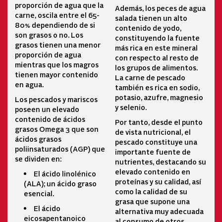
proporción de agua que la
Además, los peces de agua
carne, oscila entre el 65-
salada tienen un alto
80% dependiendo de si
contenido de yodo,
son grasos o no. Los
constituyendo la fuente
grasos tienen una menor
más rica en este mineral
proporción de agua
con respecto al resto de
mientras que los magros
los grupos de alimentos.
tienen mayor contenido
La carne de pescado
en agua.
también es rica en sodio,
potasio, azufre, magnesio
Los pescados y mariscos
y selenio.
poseen un elevado
contenido de ácidos
Por tanto, desde el punto
grasos Omega 3 que son
de vista nutricional, el
ácidos grasos
pescado constituye una
poliinsaturados (AGP) que
importante fuente de
se dividen en:
nutrientes, destacando su
elevado contenido en
El ácido linolénico
proteínas y su calidad, así
(ALA); un ácido graso
como la calidad de su
esencial.
grasa que supone una
El ácido
alternativa muy adecuada
eicosapentanoico
al consumo de otros