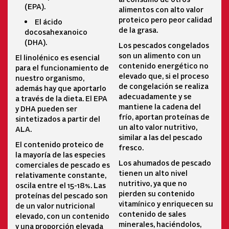
(EPA).
alimentos con alto valor
proteico pero peor calidad
El ácido
de la grasa.
docosahexanoico
(DHA).
Los pescados congelados
son un alimento con un
El linolénico es esencial
contenido energético no
para el funcionamiento de
elevado que, si el proceso
nuestro organismo,
de congelación se realiza
además hay que aportarlo
adecuadamente y se
a través de la dieta. El EPA
mantiene la cadena del
y DHA pueden ser
frío, aportan proteínas de
sintetizados a partir del
un alto valor nutritivo,
ALA.
similar a las del pescado
El contenido proteico de
fresco.
la mayoría de las especies
Los ahumados de pescado
comerciales de pescado es
tienen un alto nivel
relativamente constante,
nutritivo, ya que no
oscila entre el 15-18%. Las
pierden su contenido
proteínas del pescado son
vitamínico y enriquecen su
de un valor nutricional
contenido de sales
elevado, con un contenido
minerales, haciéndolos,
y una proporción elevada