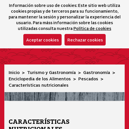
Información sobre uso de cookies: Este sitio web utiliza
icono 
icono
Ico
I
cookies propias y de terceros para su funcionamiento,
Selector idioma
para mantener la sesión y personalizar la experiencia del
usuario. Para máss información sobre las cookies
utilizadas consulta nuestra
Política de cookies
Aceptar cookies
Rechazar cookies
Características nutricionales
Inicio
Turismo y Gastronomía
Gastronomía
Enciclopedia de los Alimentos
Pescados
Características nutricionales
CARACTERÍSTICAS