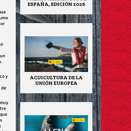
ESPAÑA, EDICIÓN 2026
asa
sumo
eor
so
 un
o.
co y
ACUICULTURA DE LA
UNIÓN EUROPEA
a de
 muy
ntre
 que
os
n