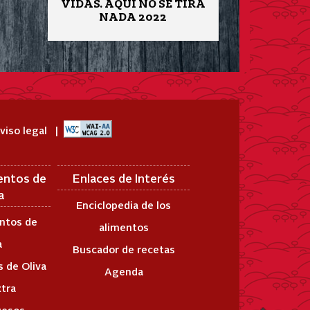
VIDAS. AQUÍ NO SE TIRA
NADA 2022
viso legal
entos de
Enlaces de Interés
a
Enciclopedia de los
ntos de
alimentos
a
Buscador de recetas
 de Oliva
Agenda
xtra
uesos