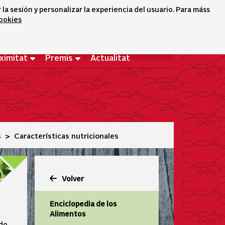
a sesión y personalizar la experiencia del usuario. Para máss
cookies
Selector idioma
icono conta
icono bus
Benvingut
ximitat
Premis
Actualitat
s
Características nutricionales
Volver
Enciclopedia de los
Alimentos
ado