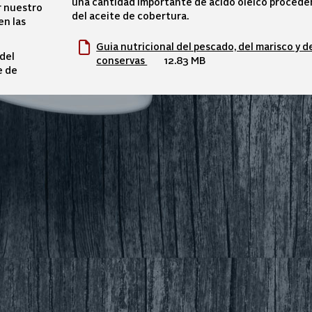
una cantidad importante de ácido oleico proced
r nuestro
del aceite de cobertura.
en las
Guia nutricional del pescado, del marisco y de
del
conservas
12.83 MB
e de