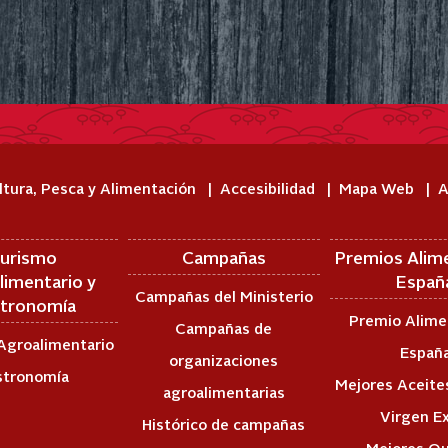
ltura, Pesca y Alimentación
Accesibilidad
Mapa Web
A
urismo
Campañas
Premios Alim
limentario y
Españ
Campañas del Ministerio
tronomía
Premio Alime
Campañas de
Agroalimentario
Españ
organizaciones
stronomía
Mejores Aceites
agroalimentarias
Virgen E
Histórico de campañas
Mejores Q