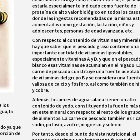
estaría especialmente indicado como fuente de
proteína de alto valor biológico en todos los caso
donde las ingestas recomendadas de la misma es
aumentadas como gestación, lactación, niños y
adolescentes, personas de edad avanzada, etc.
Con respecto al contenido de vitaminas y mineral
hay que saber que el pescado graso contiene una
importante cantidad de vitaminas liposolubles,
especialmente vitaminas A y D, y que en el pescad
blanco esas vitaminas se acumulan en el hígado. L
carne de pescado constituye una fuente aceptab
de vitaminas del grupo B y se considera una fuent
valiosa de calcio y fósforo, así como también de h
y cobre.
Además, los peces de agua salada tienen un alto
e los
contenido de yodo, constituyendo la fuente más 
gua, la
en este mineral con respecto al resto de los grup
de alimentos. La carne de pescado también es ric
sodio, potasio, azufre, magnesio y selenio.
ado ya que
porción de
Por tanto, desde el punto de vista nutricional, el