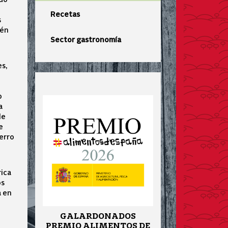
Recetas
s
tén
Sector gastronomía
es,
o
a
le
e
ierro
rica
os
a en
GALARDONADOS
PREMIO ALIMENTOS DE