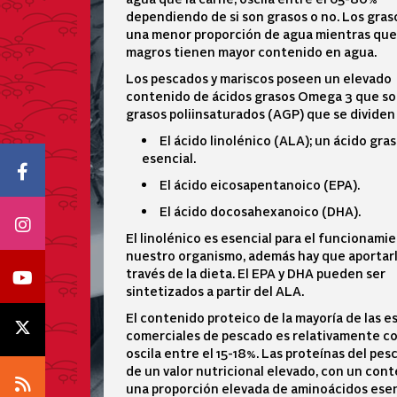
dependiendo de si son grasos o no. Los gras
una menor proporción de agua mientras que
magros tienen mayor contenido en agua.
Los pescados y mariscos poseen un elevado
contenido de ácidos grasos Omega 3 que so
grasos poliinsaturados (AGP) que se dividen
El ácido linolénico (ALA); un ácido gra
esencial.
Icono Facebook
El ácido eicosapentanoico (EPA).
El ácido docosahexanoico (DHA).
Icono Instagram
El linolénico es esencial para el funcionami
nuestro organismo, además hay que aportarl
Icono Youtube
través de la dieta. El EPA y DHA pueden ser
sintetizados a partir del ALA.
El contenido proteico de la mayoría de las e
Icono X
comerciales de pescado es relativamente c
oscila entre el 15-18%. Las proteínas del pe
de un valor nutricional elevado, con un cont
Icono RSS
una proporción elevada de aminoácidos esen