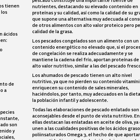
pescado constituye una importante fuente de
os tienen
nutrientes, destacando su elevado contenido en
 los
proteínas y su calidad, así como la calidad de su gr
que supone una alternativa muy adecuada al con
de otros alimentos con alto valor proteico pero p
calidad de la grasa.
n ácidos
 en:
Los pescados congelados son un alimento con un
contenido energético no elevado que, si el proce
so
de congelación se realiza adecuadamente y se
mantiene la cadena del frío, aportan proteínas de
alto valor nutritivo, similar a las del pescado fresc
Los ahumados de pescado tienen un alto nivel
nutritivo, ya que no pierden su contenido vitamíni
ento de
enriquecen su contenido de sales minerales,
o a
haciéndolos, por tanto, muy adecuados en la diet
la población infantil y adolescente.
Todas las elaboraciones de pescado enlatado son
species
aconsejables desde el punto de vista nutritivo. E
onstante,
ellas destacan las enlatadas en aceite de oliva, ya
scado son
unen a las cualidades positivas de los ácidos gras
enido y
poliinsaturados Omega 3, el hecho de que aporta
ciales,