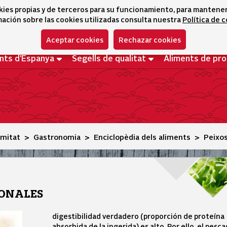
kies propias y de terceros para su funcionamiento, para mantener l
ación sobre las cookies utilizadas consulta nuestra
Política de 
Aceptar cookies
Rechazar cookies
nts d'Espanya
Segells de qualitat
Aliments de pro
imitat
Gastronomia
Enciclopèdia dels aliments
Peixo
IONALES
digestibilidad verdadero (proporción de proteína
absorbida de la ingerida) es alto. Por ello, el pesc