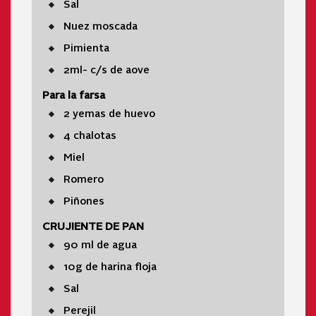
Sal
Nuez moscada
Pimienta
2ml- c/s de aove
Para la farsa
2 yemas de huevo
4 chalotas
Miel
Romero
Piñones
CRUJIENTE DE PAN
90 ml de agua
10g de harina floja
Sal
Perejil