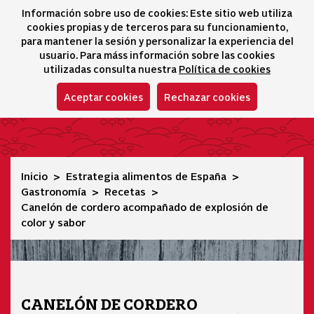
Información sobre uso de cookies: Este sitio web utiliza
icono 
icono
Ico
I
cookies propias y de terceros para su funcionamiento,
Selector idioma
para mantener la sesión y personalizar la experiencia del
usuario. Para máss información sobre las cookies
utilizadas consulta nuestra
Política de cookies
Aceptar cookies
Rechazar cookies
Canelón de cordero acompañado de explosión de color y 
Inicio
Estrategia alimentos de España
Gastronomía
Recetas
Canelón de cordero acompañado de explosión de
color y sabor
CANELÓN DE CORDERO