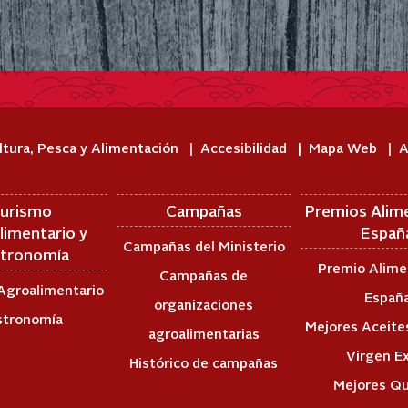
ltura, Pesca y Alimentación
Accesibilidad
Mapa Web
A
urismo
Campañas
Premios Alim
limentario y
Españ
Campañas del Ministerio
tronomía
Premio Alime
Campañas de
Agroalimentario
Españ
organizaciones
stronomía
Mejores Aceites
agroalimentarias
Virgen E
Histórico de campañas
Mejores Q