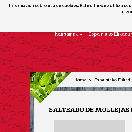
Salteado de mollejas de cordero con virutas de jamón
Información sobre uso de cookies: Este sitio web utiliza coo
inform
Kanpainak
Espainiako Elikadu
Home
Espainiako Elikad
SALTEADO DE MOLLEJAS 