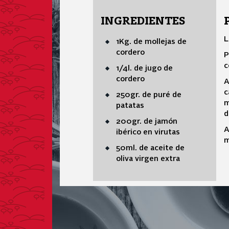
INGREDIENTES
L
1Kg. de mollejas de
cordero
P
c
1/4l. de jugo de
cordero
A
c
250gr. de puré de
m
patatas
d
200gr. de jamón
A
ibérico en virutas
m
50ml. de aceite de
oliva virgen extra