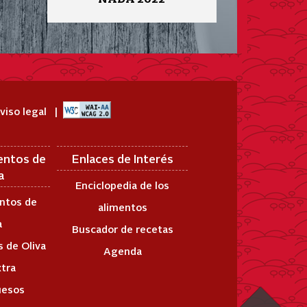
viso legal
entos de
Enlaces de Interés
a
Enciclopedia de los
ntos de
alimentos
a
Buscador de recetas
 de Oliva
Agenda
xtra
uesos