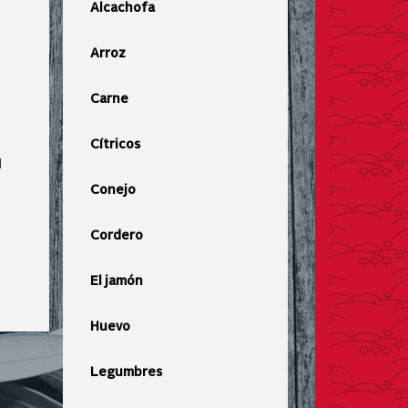
Alcachofa
Arroz
Carne
Cítricos
l
Conejo
Cordero
El jamón
Huevo
Legumbres