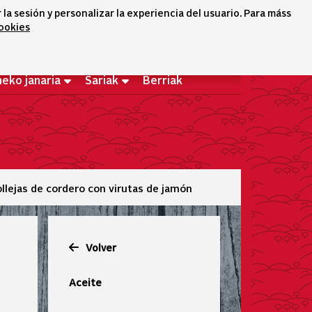
a sesión y personalizar la experiencia del usuario. Para máss
Hizkuntza-hautatzailea
Ongi
cookies
icono conta
icono bus
etorri
neko janaria
Sariak
Berriak
llejas de cordero con virutas de jamón
Volver
Aceite