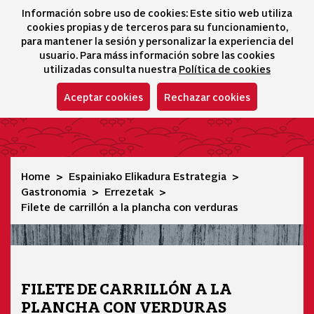
Información sobre uso de cookies: Este sitio web utiliza
icono 
icono
Ico
I
cookies propias y de terceros para su funcionamiento,
Hizkuntza-hautatz
para mantener la sesión y personalizar la experiencia del
usuario. Para máss información sobre las cookies
utilizadas consulta nuestra
Política de cookies
Aceptar cookies
Rechazar cookies
Filete de carrillón a la plancha con verduras
Home
Espainiako Elikadura Estrategia
Gastronomia
Errezetak
Filete de carrillón a la plancha con verduras
FILETE DE CARRILLÓN A LA
PLANCHA CON VERDURAS