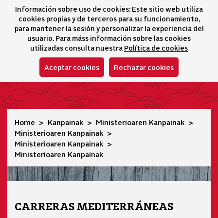
Información sobre uso de cookies: Este sitio web utiliza
icono 
icono
Ico
I
cookies propias y de terceros para su funcionamiento,
Hizkuntza-hautatz
para mantener la sesión y personalizar la experiencia del
usuario. Para máss información sobre las cookies
utilizadas consulta nuestra
Política de cookies
Aceptar cookies
Rechazar cookies
Ministerioaren Kanpainak
Home
Kanpainak
Ministerioaren Kanpainak
Ministerioaren Kanpainak
Ministerioaren Kanpainak
Ministerioaren Kanpainak
CARRERAS MEDITERRÁNEAS