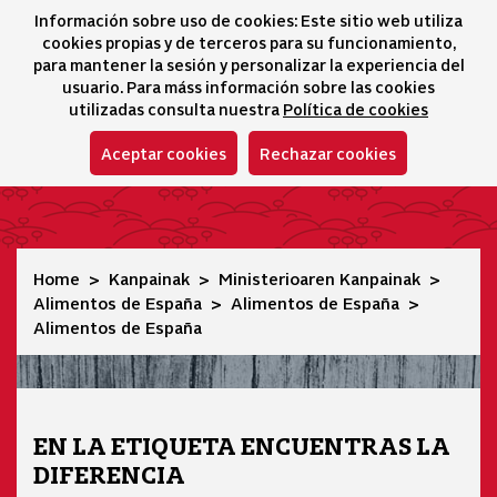
Información sobre uso de cookies: Este sitio web utiliza
icono 
icono
Ico
I
cookies propias y de terceros para su funcionamiento,
Hizkuntza-hautatz
para mantener la sesión y personalizar la experiencia del
usuario. Para máss información sobre las cookies
utilizadas consulta nuestra
Política de cookies
Aceptar cookies
Rechazar cookies
Alimentos de España
Home
Kanpainak
Ministerioaren Kanpainak
Alimentos de España
Alimentos de España
Alimentos de España
EN LA ETIQUETA ENCUENTRAS LA
DIFERENCIA