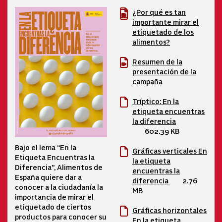
¿Por qué es tan
importante mirar el
etiquetado de los
alimentos?
Resumen de la
presentación de la
campaña
Tríptico: En la
etiqueta encuentras
la diferencia
602.39 KB
Bajo el lema “En la
Gráficas verticales En
Etiqueta Encuentras la
la etiqueta
Diferencia”, Alimentos de
encuentras la
España quiere dar a
diferencia
2.76
conocer a la ciudadanía la
MB
importancia de mirar el
etiquetado de ciertos
Gráficas horizontales
productos para conocer su
En la etiqueta