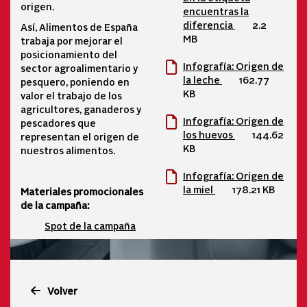
origen.
encuentras la
diferencia
2.2
Así, Alimentos de España
MB
trabaja por mejorar el
posicionamiento del
Infografía: Origen de
sector agroalimentario y
la leche
162.77
pesquero, poniendo en
KB
valor el trabajo de los
agricultores, ganaderos y
Infografía: Origen de
pescadores que
los huevos
144.62
representan el origen de
KB
nuestros alimentos.
Infografía: Origen de
la miel
178.21 KB
Materiales promocionales
de la campaña:
Spot de la campaña
Volver