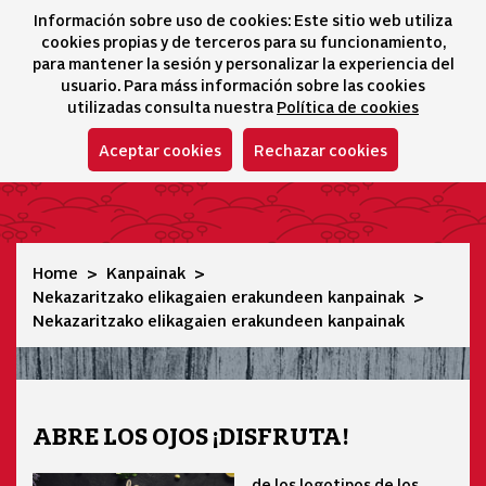
Información sobre uso de cookies: Este sitio web utiliza
icono 
icono
Ico
I
cookies propias y de terceros para su funcionamiento,
Hizkuntza-hautatz
para mantener la sesión y personalizar la experiencia del
usuario. Para máss información sobre las cookies
utilizadas consulta nuestra
Política de cookies
Aceptar cookies
Rechazar cookies
Nekazaritzako elikagaien erakundeen kanpainak
Home
Kanpainak
Nekazaritzako elikagaien erakundeen kanpainak
Nekazaritzako elikagaien erakundeen kanpainak
ABRE LOS OJOS ¡DISFRUTA!
de los logotipos de los