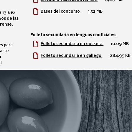
Bases del concurso
1.52 MB
 13 a 16
vos de las
Orense,
Folleto secundaria en lenguas cooficiales:
Folleto secundaria en euskera
10.09 MB
es para
parte
Folleto secundaria en gallego
284.99 KB
n
l