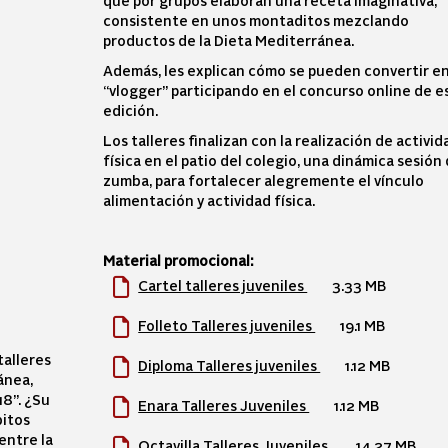
que por grupos elaboran una receta imaginativa,
consistente en unos montaditos mezclando
productos de la Dieta Mediterránea.
Además, les explican cómo se pueden convertir e
“vlogger” participando en el concurso online de e
edición.
Los talleres finalizan con la realización de activid
física en el patio del colegio, una dinámica sesión
zumba, para fortalecer alegremente el vínculo
alimentación y actividad física.
Material promocional:
Cartel talleres juveniles
3.33 MB
Folleto Talleres juveniles
19.1 MB
talleres
Diploma Talleres juveniles
1.12 MB
ánea,
8”. ¿Su
Enara Talleres Juveniles
1.12 MB
bitos
entre la
Octavilla Talleres Juveniles
14.27 MB