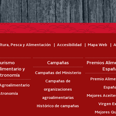
ltura, Pesca y Alimentación
Accesibilidad
Mapa Web
A
urismo
Campañas
Premios Alim
limentario y
Españ
Campañas del Ministerio
tronomía
Premio Alime
Campañas de
Agroalimentario
Españ
organizaciones
stronomía
Mejores Aceites
agroalimentarias
Virgen E
Histórico de campañas
Mejores Q