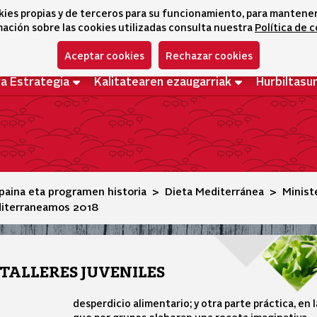
kies propias y de terceros para su funcionamiento, para mantener l
ación sobre las cookies utilizadas consulta nuestra
Política de 
Aceptar cookies
Rechazar cookies
ra Estrategia
Kalitatearen ezaugarriak
Hurbiltasu
paina eta programen historia
Dieta Mediterránea
Minist
diterraneamos 2018
TALLERES JUVENILES
desperdicio alimentario; y otra parte práctica, en l