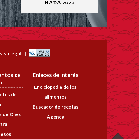
NADA 2022
viso legal
entos de
Enlaces de Interés
a
Enciclopedia de los
ntos de
alimentos
a
Buscador de recetas
 de Oliva
Agenda
xtra
uesos