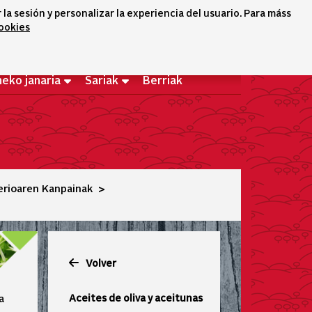
a sesión y personalizar la experiencia del usuario. Para máss
Hizkuntza-hautatzailea
Ongi
cookies
icono conta
icono bus
etorri
neko janaria
Sariak
Berriak
erioaren Kanpainak
Volver
Aceites de oliva y aceitunas
a