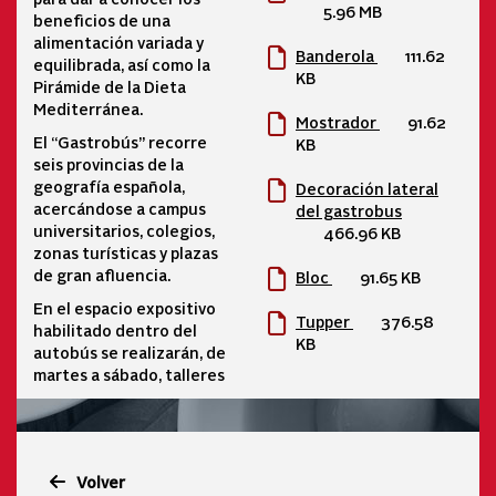
5.96 MB
beneficios de una
alimentación variada y
Banderola
111.62
equilibrada, así como la
KB
Pirámide de la Dieta
Mediterránea.
Mostrador
91.62
El “Gastrobús” recorre
KB
seis provincias de la
geografía española,
Decoración lateral
acercándose a campus
del gastrobus
universitarios, colegios,
466.96 KB
zonas turísticas y plazas
de gran afluencia.
Bloc
91.65 KB
En el espacio expositivo
Tupper
376.58
habilitado dentro del
KB
autobús se realizarán, de
martes a sábado, talleres
Volver