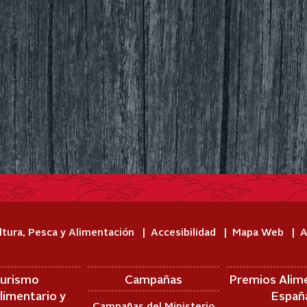
ltura, Pesca y Alimentación
Accesibilidad
Mapa Web
A
urismo
Campañas
Premios Alim
limentario y
Españ
Campañas del Ministerio