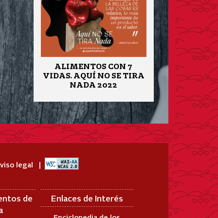
ALIMENTOS CON 7
VIDAS. AQUÍ NO SE TIRA
NADA 2022
viso legal
entos de
Enlaces de Interés
a
Enciclopedia de los