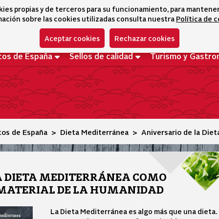
tural
kies propias y de terceros para su funcionamiento, para mantener l
ación sobre las cookies utilizadas consulta nuestra
Política de 
Aceptar cookies
Rechazar cookies
tos de España
Sellos de calidad
Turismo y Gastro
tos de España
Dieta Mediterránea
Aniversario de la Die
A DIETA MEDITERRÁNEA COMO
MATERIAL DE LA HUMANIDAD
La Dieta Mediterránea es algo más que una dieta.