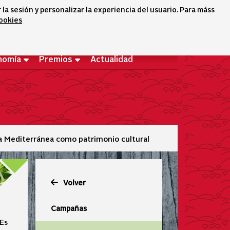
a sesión y personalizar la experiencia del usuario. Para máss
cookies
Selector idioma
icono conta
icono bus
Bienvenido
nomía
Premios
Actualidad
ta Mediterránea como patrimonio cultural
Volver
Campañas
 Es