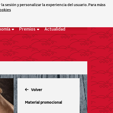
a sesión y personalizar la experiencia del usuario. Para máss
cookies
Selector idioma
icono conta
icono bus
Bienvenido
nomía
Premios
Actualidad
Volver
Material promocional