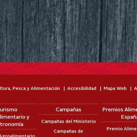
ltura, Pesca y Alimentación
Accesibilidad
Mapa Web
A
urismo
Campañas
Premios Alim
limentario y
Españ
Campañas del Ministerio
tronomía
Premio Alime
Campañas de
Agroalimentario