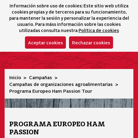
Información sobre uso de cookies: Este sitio web utiliza
icono 
icono
Ico
I
cookies propias y de terceros para su funcionamiento,
Selector idioma
para mantener la sesión y personalizar la experiencia del
usuario. Para máss información sobre las cookies
utilizadas consulta nuestra
Política de cookies
Aceptar cookies
Rechazar cookies
Programa Europeo Ham Passion Tour
Inicio
Campañas
Campañas de organizaciones agroalimentarias
Programa Europeo Ham Passion Tour
PROGRAMA EUROPEO HAM
PASSION