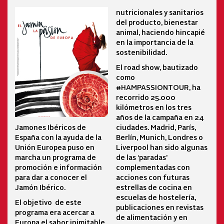
nutricionales y sanitarios
del producto, bienestar
animal, haciendo hincapié
en la importancia de la
sostenibilidad.
El road show, bautizado
como
#HAMPASSIONTOUR, ha
recorrido 25.000
kilómetros en los tres
años de la campaña en 24
ciudades. Madrid, París,
Jamones Ibéricos de
Berlín, Munich, Londres o
España con la ayuda de la
Liverpool han sido algunas
Unión Europea puso en
de las ‘paradas’
marcha un programa de
complementadas con
promoción e información
acciones con futuras
para dar a conocer el
estrellas de cocina en
Jamón Ibérico.
escuelas de hostelería,
El objetivo de este
publicaciones en revistas
programa era acercar a
de alimentación y en
Europa el sabor inimitable