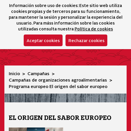
Información sobre uso de cookies: Este sitio web utiliza
icono 
icono
Ico
I
cookies propias y de terceros para su funcionamiento,
Selector idioma
para mantener la sesión y personalizar la experiencia del
usuario. Para máss información sobre las cookies
utilizadas consulta nuestra
Política de cookies
Aceptar cookies
Rechazar cookies
Programa europeo El origen del sabor europeo
Inicio
Campañas
Campañas de organizaciones agroalimentarias
Programa europeo El origen del sabor europeo
EL ORIGEN DEL SABOR EUROPEO