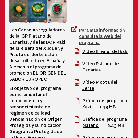
Los Consejos reguladores
Para más información
de la IGP Plátano de
consulta la Web del
Canarias, y de las DOP Kaki
programa
de la Ribera del Xúquer, y
Vídeo El valor del kaki
Picota del Jerte están
desarrollando en España y
Vídeo Plátano de
Alemania el programa de
Canarias
promoción EL ORIGEN DEL
SABOR EUROPEO.
Vídeo Picota del
El objetivo del programa
Jerte
es incrementar el
conocimiento y
Gráfica del programa
reconocimiento del
Kaki
1.43 MB
régimen de calidad
Denominación de Origen
Gráfica del programa
Protegida y la Indicación
plátano
2.43 MB
Geográfica Protegida de
la Unión Europea.
Gráfica del programa