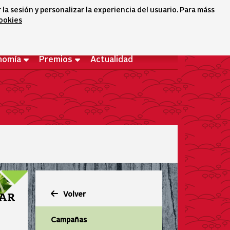
a sesión y personalizar la experiencia del usuario. Para máss
cookies
Selector idioma
icono conta
icono bus
Bienvenido
nomía
Premios
Actualidad
Volver
GAR
Campañas