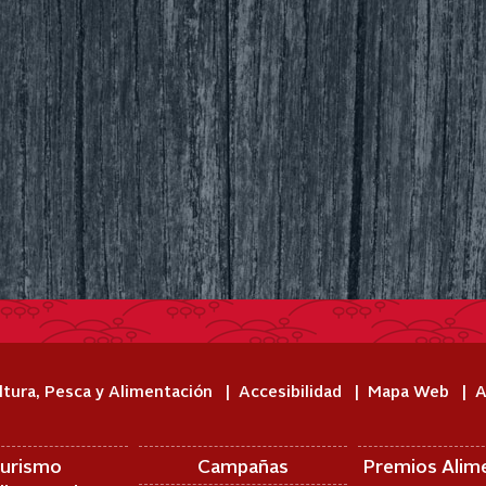
ltura, Pesca y Alimentación
Accesibilidad
Mapa Web
A
urismo
Campañas
Premios Alim