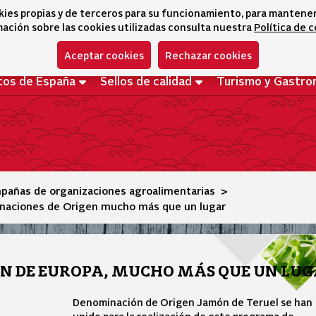
que un lugar
kies propias y de terceros para su funcionamiento, para mantener l
ación sobre las cookies utilizadas consulta nuestra
Política de 
Aceptar cookies
Rechazar cookies
tos de España
Sellos de calidad
Turismo y Gastro
pañas de organizaciones agroalimentarias
aciones de Origen mucho más que un lugar
N DE EUROPA, MUCHO MÁS QUE UN LU
Denominación de Origen Jamón de Teruel se han